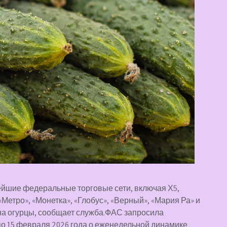
нейшие федеральные торговые сети, включая Х5,
 «Метро», «Монетка», «Глобус», «Верный», «Мария Ра» и
 на огурцы, сообщает служба.ФАС запросила
по 15 февраля 2026 года о еженедельной динамике