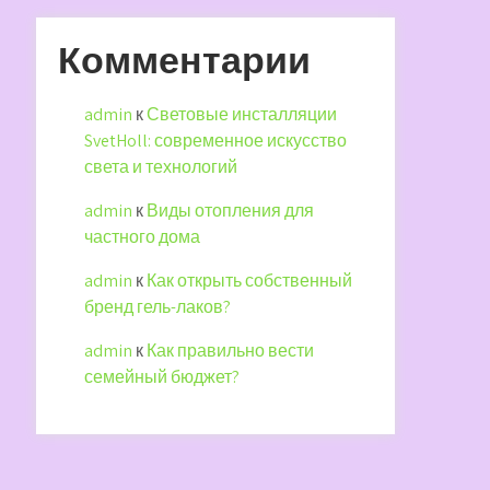
Комментарии
admin
к
Световые инсталляции
SvetHoll: современное искусство
света и технологий
admin
к
Виды отопления для
частного дома
admin
к
Как открыть собственный
бренд гель-лаков?
admin
к
Как правильно вести
семейный бюджет?