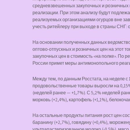
средневзвешенных закупочных и розничных це
реализации. При этом анализу будут подлежа
реализуемых организациями огурцов вне зав
учесть ритейлеру при выходе в страны СНГ: 
На основании полученных данных ведомство
оптово-отпускных и розничных цен на этот то
закупочных цен в стоимость «на полке». По 
России примет меры антимонопольного реаг
Между тем, по данным Росстата, на неделе с 
продовольственные товары выросли на 0,15%
(неделей ранее — +1,7%). С 5,2% неделей ран
морковь (+2,4%), картофель (+1,1%), белокоча
На остальные продукты питания рост цен сос
баранину (+2,7%), говядину (+0,4%), морожен
ультрапастеризованное молоко (-0,5%), мясо ку