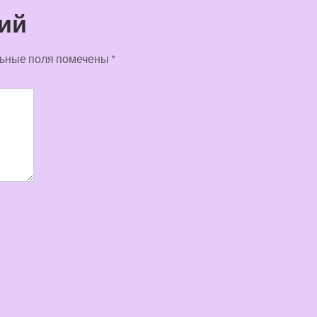
ий
ьные поля помечены
*