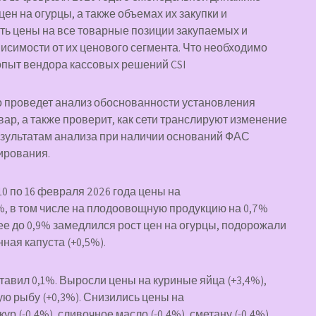
н на огурцы, а также объемах их закупки и
ть цены на все товарные позиции закупаемых и
исимости от их ценового сегмента. Что необходимо
опыт вендора кассовых решений CSI
 проведет анализ обоснованности установления
вар, а также проверит, как сети транслируют изменение
результатам анализа при наличии оснований ФАС
ирования.
10 по 16 февраля 2026 года цены на
, в том числе на плодоовощную продукцию на 0,7%
ее до 0,9% замедлился рост цен на огурцы, подорожали
нная капуста (+0,5%).
тавил 0,1%. Выросли цены на куриные яйца (+3,4%),
ую рыбу (+0,3%). Снизились цены на
р (-0,4%), сливочное масло (-0,4%), сметану (-0,4%),