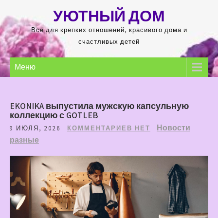
Перейти
УЮТНЫЙ ДОМ
к
содержимому
Всё для крепких отношений, красивого дома и
счастливых детей
Меню
EKONIKA выпустила мужскую капсульную
коллекцию с GOTLEB
Новости
9 ИЮЛЯ, 2026
КОММЕНТАРИЕВ НЕТ
разные