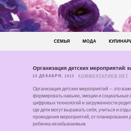
Перейти
к
содержимому
СЕМЬЯ
МОДА
КУЛИНАР
Организация детских мероприятий: к
20 ДЕКАБРЯ, 2025
КОММЕНТАРИЕВ НЕТ
Организация детских мероприятий — это важ
формировать навыки, эмоции и социальные св
цифровых технологий и загруженности родите
где дети могут выражать себя, учиться и отд
проведения мероприятий, от планирования д
ребенка незабываемым.