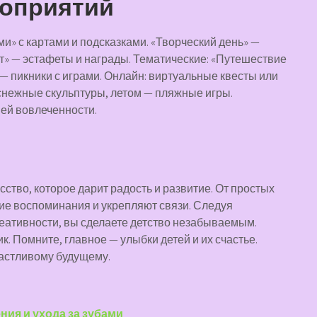
роприятий
и» с картами и подсказками. «Творческий день» —
ст» — эстафеты и награды. Тематические: «Путешествие
 — пикники с играми. Онлайн: виртуальные квесты или
 снежные скульптуры, летом — пляжные игры.
ей вовлеченности.
ство, которое дарит радость и развитие. От простых
кие воспоминания и укрепляют связи. Следуя
еативности, вы сделаете детство незабываемым.
к. Помните, главное — улыбки детей и их счастье.
частливому будущему.
ния и ухода за зубами