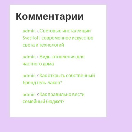
Комментарии
admin
к
Световые инсталляции
SvetHoll: современное искусство
света и технологий
admin
к
Виды отопления для
частного дома
admin
к
Как открыть собственный
бренд гель-лаков?
admin
к
Как правильно вести
семейный бюджет?