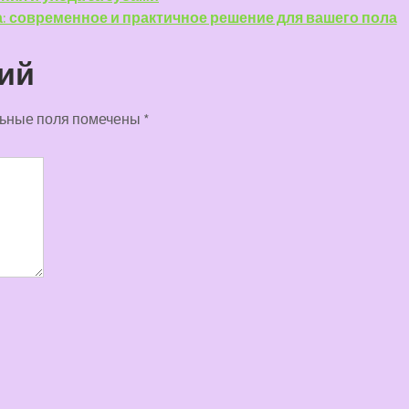
: современное и практичное решение для вашего пола
ий
ьные поля помечены
*