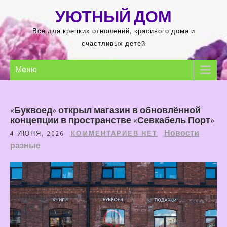
Перейти
УЮТНЫЙ ДОМ
к
содержимому
Всё для крепких отношений, красивого дома и
счастливых детей
Меню
«Буквоед» открыл магазин в обновлённой
концепции в пространстве «Севкабель Порт»
Новости
4 ИЮНЯ, 2026
КОММЕНТАРИЕВ НЕТ
разные