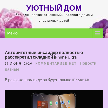
Перейти
УЮТНЫЙ ДОМ
к
содержимому
Всё для крепких отношений, красивого дома и
счастливых детей
Меню
Авторитетный инсайдер полностью
рассекретил складной iPhone Ultra
Новости
19 ИЮНЯ, 2026
КОММЕНТАРИЕВ НЕТ
разные
В разложенном виде он будет тоньше iPhone Air.