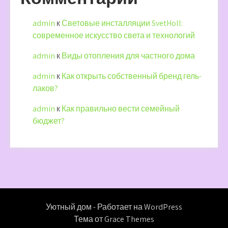
admin
к
Световые инсталляции SvetHoll:
современное искусство света и технологий
admin
к
Виды отопления для частного дома
admin
к
Как открыть собственный бренд гель-
лаков?
admin
к
Как правильно вести семейный
бюджет?
Уютный дом - Работает на WordPress
Тема от Grace Themes