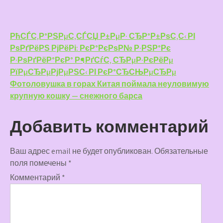
Навигация
РћСЃС‚Р°РЅРµС‚СЃСЏ Р±РµР· СЂР°Р±РѕС‚С‹ РІ
РѕРґРёРЅ РјРёРі: РєР°РєРѕР№ Р·РЅР°Рє
по
Р·РѕРґРёР°РєР° Р¶РґСѓС‚ СЂРµР·РєРёРµ
записям
РїРµСЂРµРјРµРЅС‹ РІ РєР°СЂСЊРµСЂРµ
Фотоловушка в горах Китая поймала неуловимую
крупную кошку — снежного барса
Добавить комментарий
Ваш адрес email не будет опубликован.
Обязательные
поля помечены
*
Комментарий
*