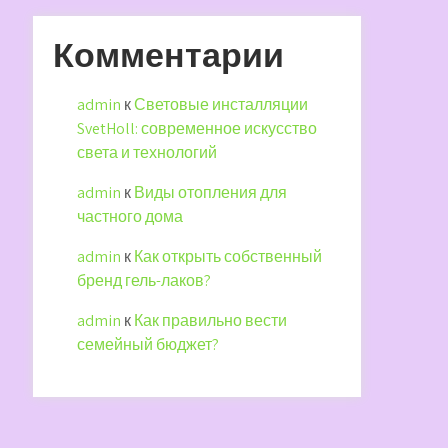
Комментарии
admin
к
Световые инсталляции
SvetHoll: современное искусство
света и технологий
admin
к
Виды отопления для
частного дома
admin
к
Как открыть собственный
бренд гель-лаков?
admin
к
Как правильно вести
семейный бюджет?