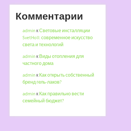
Комментарии
admin
к
Световые инсталляции
SvetHoll: современное искусство
света и технологий
admin
к
Виды отопления для
частного дома
admin
к
Как открыть собственный
бренд гель-лаков?
admin
к
Как правильно вести
семейный бюджет?