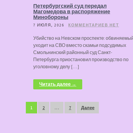
Петербургский суд передал
Магомедова в распоряжение
Минобороны
7 ИЮЛЯ, 2026
КОММЕНТАРИЕВ НЕТ
Убийство на Невском проспекте: обвиняемы
уходит на СВО вместо скамьи подсудимых
Смольнинский районный суд Санкт-
Петербурга приостановил производство по
уголовному делу […]
Читать далее →
Пагинация
1
2
…
7
Далее
записей