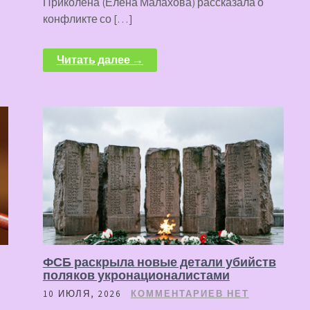
Приколена (Елена Малахова) рассказала о
конфликте со […]
Читать далее →
ФСБ раскрыла новые детали убийств
поляков укронационалистами
10 ИЮЛЯ, 2026
КОММЕНТАРИЕВ НЕТ