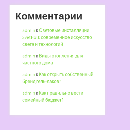
Комментарии
admin
к
Световые инсталляции
SvetHoll: современное искусство
света и технологий
admin
к
Виды отопления для
частного дома
admin
к
Как открыть собственный
бренд гель-лаков?
admin
к
Как правильно вести
семейный бюджет?