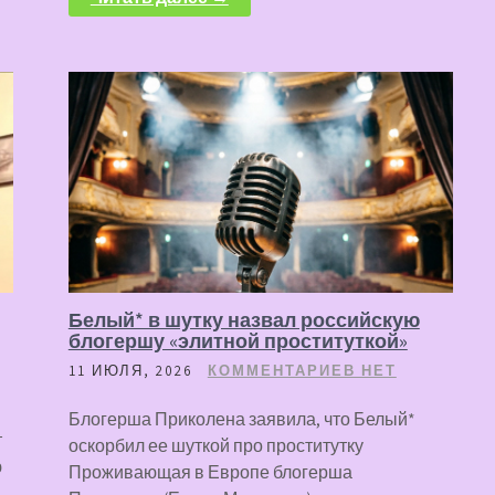
Белый* в шутку назвал российскую
блогершу «элитной проституткой»
11 ИЮЛЯ, 2026
КОММЕНТАРИЕВ НЕТ
Блогерша Приколена заявила, что Белый*
т
оскорбил ее шуткой про проститутку
ю
Проживающая в Европе блогерша