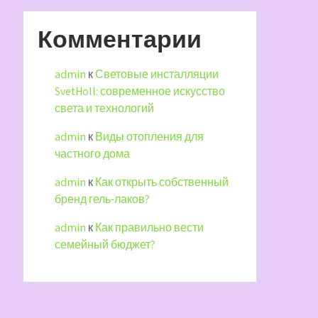
Комментарии
admin
к
Световые инсталляции
SvetHoll: современное искусство
света и технологий
admin
к
Виды отопления для
частного дома
admin
к
Как открыть собственный
бренд гель-лаков?
admin
к
Как правильно вести
семейный бюджет?