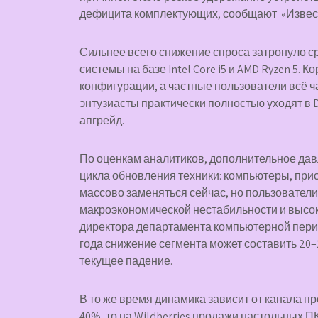
дефицита комплектующих, сообщают «Извес
Сильнее всего снижение спроса затронуло с
системы на базе Intel Core i5 и AMD Ryzen 5
конфигурации, а частные пользователи всё 
энтузиасты практически полностью уходят в 
апгрейд.
По оценкам аналитиков, дополнительное дав
цикла обновления техники: компьютеры, пр
массово заменяться сейчас, но пользователи
макроэкономической нестабильности и высоки
директора департамента компьютерной пери
года снижение сегмента может составить 20–
текущее падение.
В то же время динамика зависит от канала п
40%, то на Wildberries продажи настольных П