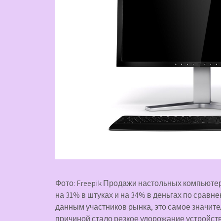
Фото: Freepik Продажи настольных компьютер
на 31% в штуках и на 34% в деньгах по срав
данным участников рынка, это самое значите
причиной стало резкое удорожание устройств: