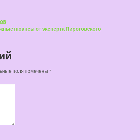
тов
ажные нюансы от эксперта Пироговского
ий
ьные поля помечены
*