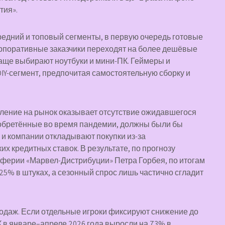
тия».
редний и топовый сегменты, в первую очередь готовые
. Корпоративные заказчики переходят на более дешёвые
чаще выбирают ноутбуки и мини-ПК. Геймеры и
DIY-сегмент, предпочитая самостоятельную сборку и
ление на рынок оказывает отсутствие ожидавшегося
иобретённые во время пандемии, должны были бы
 и компании откладывают покупки из-за
х кредитных ставок. В результате, по прогнозу
ферии «Марвел-Дистрибуции» Петра Горбея, по итогам
25% в штуках, а сезонный спрос лишь частично сгладит
родаж. Если отдельные игроки фиксируют снижение до
К в январе–апреле 2026 года выросли на 73% в