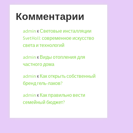
Комментарии
admin
к
Световые инсталляции
SvetHoll: современное искусство
света и технологий
admin
к
Виды отопления для
частного дома
admin
к
Как открыть собственный
бренд гель-лаков?
admin
к
Как правильно вести
семейный бюджет?