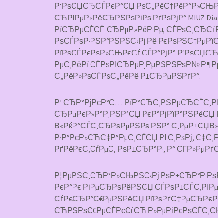
Р‘РѕСЏСЂСЃРєР°СЏ РѕС„РёС†РёР°Р»СЊРЅ
СЋРІРµР»РёСЂРЅРѕРіРѕ РґРѕРјР° MIUZ Di
РїСЂРµСЃСЃ-СЂРµР»РёР·Рµ, СЃРѕС‚СЂСѓР
РѕСЃРѕР·РЅР°РЅРЅС‹Рј Рё РєРѕРЅС†РµРїС
РїРѕСЃРєРѕР»СЊРєСѓ СЃР°РјР° Р‘РѕСЏС
РµС‚РёРї СЃРѕРІСЂРµРјРµРЅРЅРѕР№ Р¶Р
С„РёР»РѕСЃРѕС„РёРё Р±СЂРµРЅРґР°.
Р’ СЂР°РјРєР°С… РїР°СЂС‚РЅРµСЂСЃС‚Р
СЂРµРєР»Р°РјРЅР°СЏ РєР°РјРїР°РЅРёСЏ Р
В«РќР°СЃС‚СЂРѕРµРЅРѕ РЅР° С‚РµР±СЏВ»
Р·Р°РєР»СЋС‡Р°РµС‚СЃСЏ РІ С‚РѕРј, С‡
РґРёРєС‚СѓРµС‚ РѕР±СЂР°Р·, Р° СЃР»РµР
Р¦РµРЅС‚СЂР°Р»СЊРЅС‹Рј РѕР±СЂР°Р·РѕР
РєР°Рє РіРµСЂРѕРёРЅСЏ СЃРѕР±СЃС‚РІР
СѓРєСЂР°С€РµРЅРёСЏ РїРѕРґС‡РµСЂРєРёР
СЋРЅРѕС€РµСЃРєСѓСЋ Р»РµРіРєРѕСЃС‚С