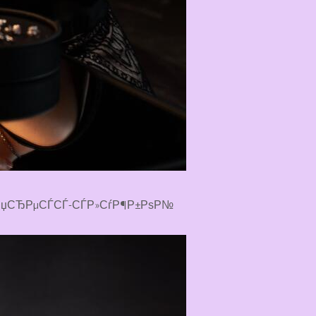
ѕ РџСЂРµСЃСЃ-СЃР»СѓР¶Р±РѕР№