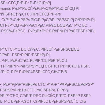
Рѕ СЃС‚Р°Р»Р° Р»РёС†РѕРј
amonds. РљР°Рє СЃРѕРѕР±С‰Р°РµС‚СЃСЏ РІ
ґРЅРёС‡РµСЃС‚РІРѕ СЃС‚Р°Р»Рѕ
‚СѓР°Р»СЊРЅРѕ РІС‹РІРµСЂРµРЅРЅС‹Рј С€Р°РіРѕРј,
ЂСЃРєР°СЏ РѕР»РёС†РµС‚РІРѕСЂСЏРµС‚ Р°СЂС…
µРЅС‰РёРЅС‹, Р»РµР¶Р°С‰РёР№ РІ РѕСЃРЅРѕРІРµ
ІР° СЃС‚Р°СЂС‚СѓРµС‚ РІРµСЃРµРЅРЅСЏСЏ
їРѕРґ РЅР°Р·РІР°РЅРёРµРј
. Р•Рµ РєР»СЋС‡РµРІР°СЏ РёРґРµСЏ
С‚Рѕ РїРѕРґР»РёРЅРЅР°СЏ СЂРѕСЃРєРѕС€СЊ РЅРµ
ґСѓРµС‚ Р·Р° Р»РёС‡РЅРѕСЃС‚СЊСЋ.В
ј РєР°РјРїР°РЅРёРё СЃС‚Р°Р»Р° Р¶РµРЅС‰РёРЅР°
µРЅРЅРѕР№ РёСЃС‚РѕСЂРёРё, РіРґРµ
ІР°СЋС‚ СЂР°Р·РЅС‹Рµ СЌС‚Р°РїС‹ Р¶РёР·РЅРё:
Њ, Р·СЂРµР»СѓСЋ СѓРІРµСЂРµРЅРЅРѕСЃС‚СЊ