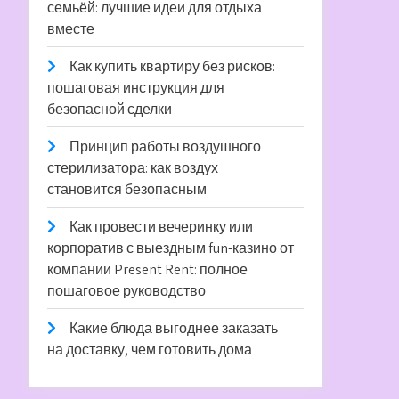
семьёй: лучшие идеи для отдыха
вместе
Как купить квартиру без рисков:
пошаговая инструкция для
безопасной сделки
Принцип работы воздушного
стерилизатора: как воздух
становится безопасным
Как провести вечеринку или
корпоратив с выездным fun-казино от
компании Present Rent: полное
пошаговое руководство
Какие блюда выгоднее заказать
на доставку, чем готовить дома