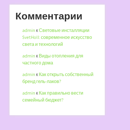
Комментарии
admin
к
Световые инсталляции
SvetHoll: современное искусство
света и технологий
admin
к
Виды отопления для
частного дома
admin
к
Как открыть собственный
бренд гель-лаков?
admin
к
Как правильно вести
семейный бюджет?