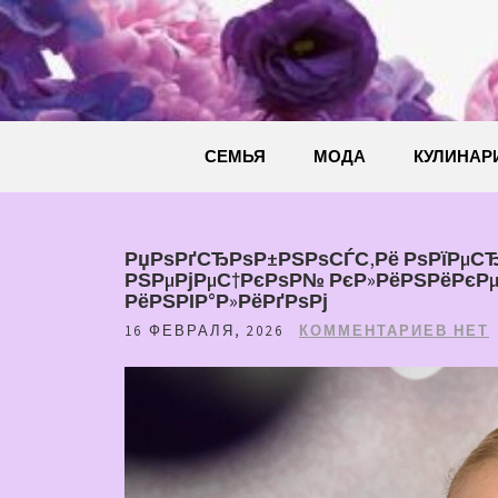
Перейти
к
содержимому
СЕМЬЯ
МОДА
КУЛИНАР
РџРѕРґСЂРѕР±РЅРѕСЃС‚Рё РѕРїРµСЂ
РЅРµРјРµС†РєРѕР№ РєР»РёРЅРёРєРµ 
РёРЅРІР°Р»РёРґРѕРј
16 ФЕВРАЛЯ, 2026
КОММЕНТАРИЕВ НЕТ