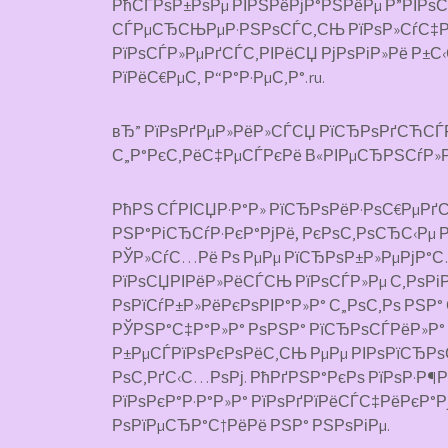
РћСЃРѕР±РѕРµ РІРЅРёРјР°РЅРёРµ Р”РІРѕ
СЃРµСЂСЊРµР·РЅРѕСЃС‚СЊ РїРѕР»СѓС‡РµР
РїРѕСЃР»РµРґСЃС‚РІРёСЏ РјРѕРіР»Рё Р±
РїРёС€РµС‚ Р“Р°Р·РµС‚Р°.ru.
вЂ” РїРѕРґРµР»РёР»СЃСЏ РїСЂРѕРґСЋСЃРµ
С„Р°РєС‚РёС‡РµСЃРєРё В«РІРµСЂРЅСѓР»Рё
РћРЅ СЃРІСЏР·Р°Р» РїСЂРѕРёР·РѕС€РµРґС
РЅР°РіСЂСѓР·РєР°РјРё, РєРѕС‚РѕСЂС‹Рµ Р
РЎР»СѓС…Рё Рѕ РµРµ РїСЂРѕР±Р»РµРјР°С
РїРѕСЏРІРёР»РёСЃСЊ РїРѕСЃР»Рµ С‚РѕРіРѕ
РѕРїСѓР±Р»РёРєРѕРІР°Р»Р° С„РѕС‚Рѕ РЅР
РЎРЅР°С‡Р°Р»Р° РѕРЅР° РїСЂРѕСЃРёР»Р°
Р±РµСЃРїРѕРєРѕРёС‚СЊ РµРµ РІРѕРїСЂР
РѕС‚РґС‹С…РѕРј. РћРґРЅР°РєРѕ РїРѕР·Р¶Р
РїРѕРєР°Р·Р°Р»Р° РїРѕРґРїРёСЃС‡РёРєР°Рј
РѕРїРµСЂР°С†РёРё РЅР° РЅРѕРіРµ.