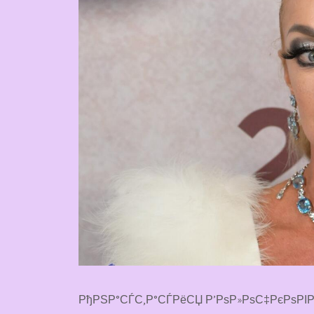
РђРЅР°СЃС‚Р°СЃРёСЏ Р’РѕР»РѕС‡РєРѕРІР