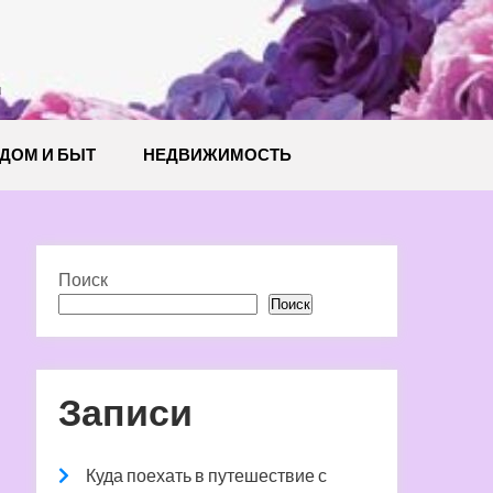
й
ДОМ И БЫТ
НЕДВИЖИМОСТЬ
Поиск
Поиск
Записи
Куда поехать в путешествие с