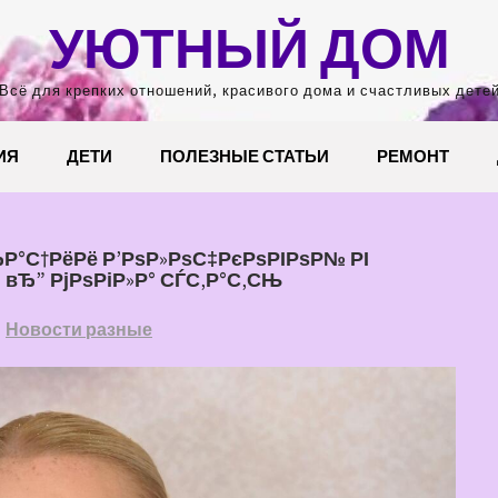
УЮТНЫЙ ДОМ
Всё для крепких отношений, красивого дома и счастливых дете
ИЯ
ДЕТИ
ПОЛЕЗНЫЕ СТАТЬИ
РЕМОНТ
Р°С†РёРё Р’РѕР»РѕС‡РєРѕРІРѕР№ РІ
вЂ” РјРѕРіР»Р° СЃС‚Р°С‚СЊ
Новости разные