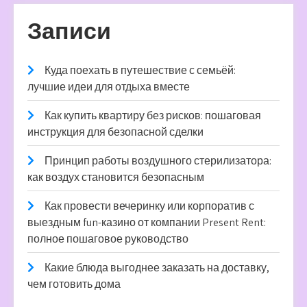
Записи
Куда поехать в путешествие с семьёй:
лучшие идеи для отдыха вместе
Как купить квартиру без рисков: пошаговая
инструкция для безопасной сделки
Принцип работы воздушного стерилизатора:
как воздух становится безопасным
Как провести вечеринку или корпоратив с
выездным fun-казино от компании Present Rent:
полное пошаговое руководство
Какие блюда выгоднее заказать на доставку,
чем готовить дома