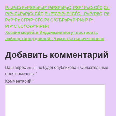
Навигация
РљР»СѓР±РЅРёРєР° РіРЅРёРµС‚ РЅР° РєСѓСЃС‚Сѓ:
РїРѕС‡РµРјСѓ СЌС‚Рѕ РїСЂРѕРёСЃС…РѕРґРёС‚ Рё
по
РєР°Рє СЃРїР°СЃС‚Рё СѓСЂРѕР¶Р°Р№ Р·Р°
записям
РїР°СЂСѓ С€Р°РіРѕРІ
Хозяин морей: в Индонезии могут построить
лайнер-город длиной 1,5 км на 80 тысяч человек
Добавить комментарий
Ваш адрес email не будет опубликован.
Обязательные
поля помечены
*
Комментарий
*