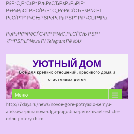
РќР°С‚Р°С€Р° РљРѕСЂРѕР»РµРІР°
Р±Р»РµСЃРЅСѓР»Р° С„РёРіСѓСЂРѕР№ РІ
РєСѓРїР°Р»СЊРЅРёРєРµ РЅР° РїР»СЏР¶Рµ.
РџРѕРґРїРёСЃС‹РІР°Р№С‚РµСЃСЊ РЅР°
7Р”РЅРµР№.ru РІ Telegram Рё MAX.
http://7days.ru/news/novoe-gore-potryaslo-semyu-
alekseya-pimanova-olga-pogodina-perezhivaet-eshche-
odnu-poteryu.htm