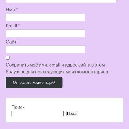
Имя
*
Email
*
Сайт
Сохранить моё имя, email и адрес сайта в этом
браузере для последующих моих комментариев.
Поиск
Поиск