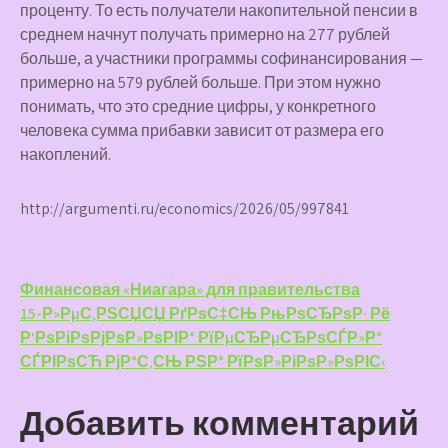
проценту. То есть получатели накопительной пенсии в
среднем начнут получать примерно на 277 рублей
больше, а участники программы софинансирования —
примерно на 579 рублей больше. При этом нужно
понимать, что это средние цифры, у конкретного
человека сумма прибавки зависит от размера его
накоплений.
http://argumenti.ru/economics/2026/05/997841
Навигация
Финансовая «Ниагара» для правительства
15-Р»РµС‚РЅСЏСЏ РґРѕС‡СЊ РњРѕСЂРѕР· Рё
по
Р‘РѕРіРѕРјРѕР»РѕРІР° РїРµСЂРµСЂРѕСЃР»Р°
записям
СЃРІРѕСЋ РјР°С‚СЊ РЅР° РїРѕР»РіРѕР»РѕРІС‹
Добавить комментарий