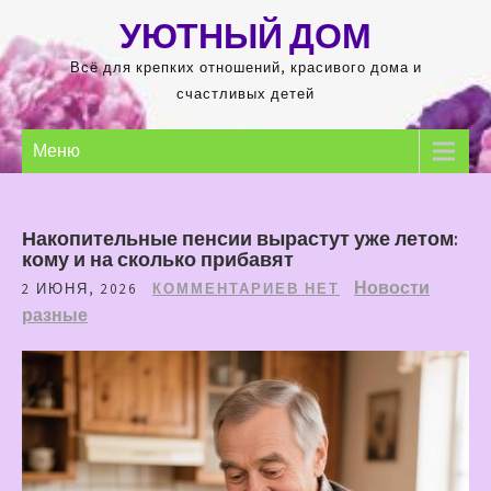
Перейти
УЮТНЫЙ ДОМ
к
содержимому
Всё для крепких отношений, красивого дома и
счастливых детей
Меню
Накопительные пенсии вырастут уже летом:
кому и на сколько прибавят
Новости
2 ИЮНЯ, 2026
КОММЕНТАРИЕВ НЕТ
разные