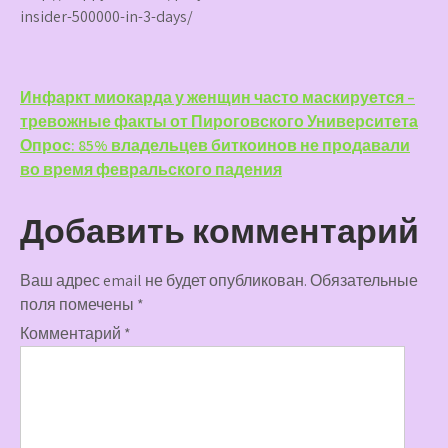
insider-500000-in-3-days/
Навигация
Инфаркт миокарда у женщин часто маскируется –
тревожные факты от Пироговского Университета
по
Опрос: 85% владельцев биткоинов не продавали
записям
во время февральского падения
Добавить комментарий
Ваш адрес email не будет опубликован.
Обязательные
поля помечены
*
Комментарий
*