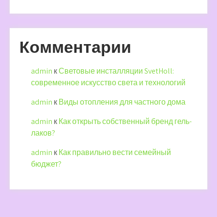
Комментарии
admin
к
Световые инсталляции SvetHoll:
современное искусство света и технологий
admin
к
Виды отопления для частного дома
admin
к
Как открыть собственный бренд гель-
лаков?
admin
к
Как правильно вести семейный
бюджет?