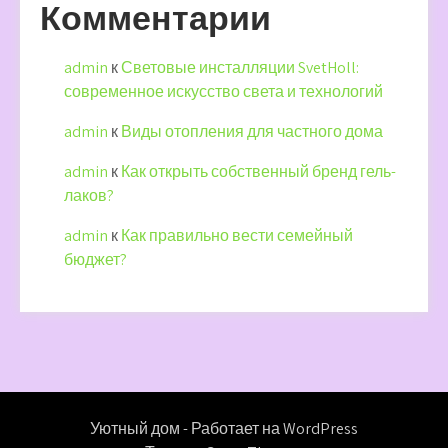
Комментарии
admin
к
Световые инсталляции SvetHoll:
современное искусство света и технологий
admin
к
Виды отопления для частного дома
admin
к
Как открыть собственный бренд гель-
лаков?
admin
к
Как правильно вести семейный
бюджет?
Уютный дом - Работает на WordPress