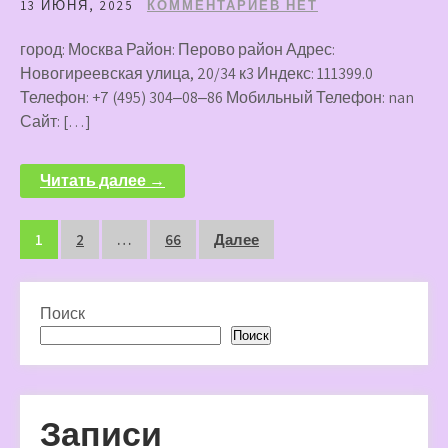
13 ИЮНЯ, 2025
КОММЕНТАРИЕВ НЕТ
город: Москва Район: Перово район Адрес:
Новогиреевская улица, 20/34 к3 Индекс: 111399.0
Телефон: +7 (495) 304‒08‒86 Мобильный Телефон: nan
Сайт: […]
Читать далее →
Пагинация
1
2
…
66
Далее
записей
Поиск
Поиск
Записи