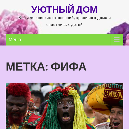
Перейти
УЮТНЫЙ ДОМ
к
содержимому
Всё для крепких отношений, красивого дома и
счастливых детей
Меню
МЕТКА:
ФИФА