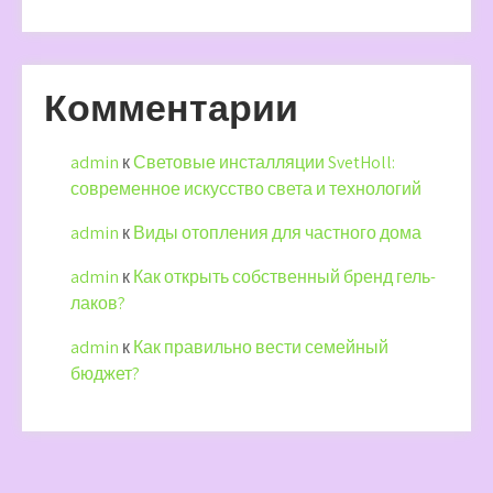
Комментарии
admin
к
Световые инсталляции SvetHoll:
современное искусство света и технологий
admin
к
Виды отопления для частного дома
admin
к
Как открыть собственный бренд гель-
лаков?
admin
к
Как правильно вести семейный
бюджет?