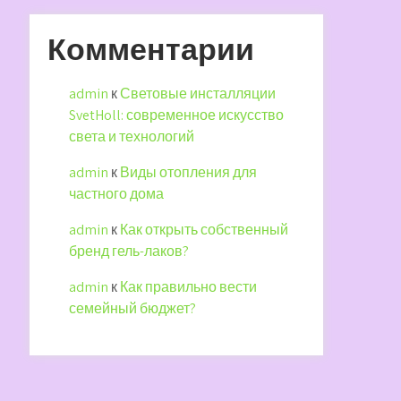
Комментарии
admin
к
Световые инсталляции
SvetHoll: современное искусство
света и технологий
admin
к
Виды отопления для
частного дома
admin
к
Как открыть собственный
бренд гель-лаков?
admin
к
Как правильно вести
семейный бюджет?