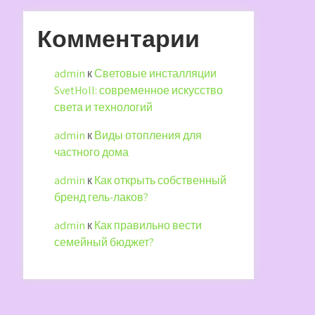
Комментарии
admin
к
Световые инсталляции
SvetHoll: современное искусство
света и технологий
admin
к
Виды отопления для
частного дома
admin
к
Как открыть собственный
бренд гель-лаков?
admin
к
Как правильно вести
семейный бюджет?